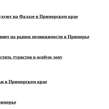
удуют на Фалазе в Приморском крае
лияет на рынок недвижимости в Приморье
стить туристов в особую зону
мьи в Приморском крае
риморье