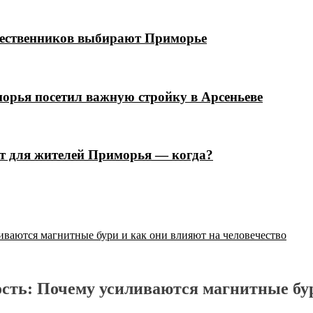
шественников выбирают Приморье
орья посетил важную стройку в Арсеньеве
ют для жителей Приморья — когда?
ваются магнитные бури и как они влияют на человечество
ть: Почему усиливаются магнитные бур