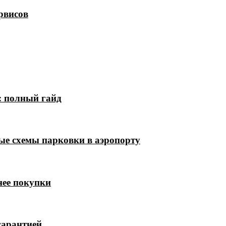
рвисов
: полный гайд
ые схемы парковки в аэропорту
нее покупки
гарантией