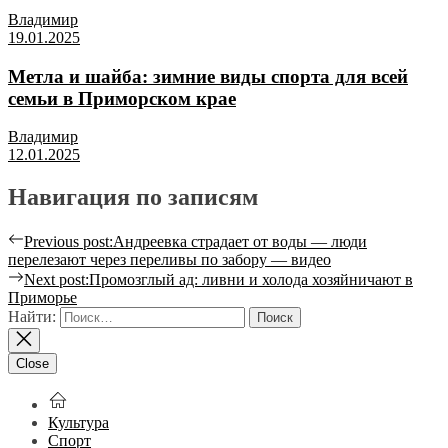
Владимир
19.01.2025
Метла и шайба: зимние виды спорта для всей
семьи в Приморском крае
Владимир
12.01.2025
Навигация по записям
Previous post:
Андреевка страдает от воды — люди
перелезают через переливы по забору — видео
Next post:
Промозглый ад: ливни и холода хозяйничают в
Приморье
Найти:
Close
Культура
Спорт