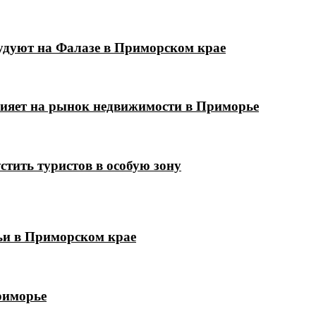
удуют на Фалазе в Приморском крае
лияет на рынок недвижимости в Приморье
стить туристов в особую зону
мьи в Приморском крае
риморье