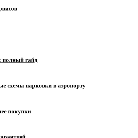
рвисов
: полный гайд
ые схемы парковки в аэропорту
нее покупки
гарантией