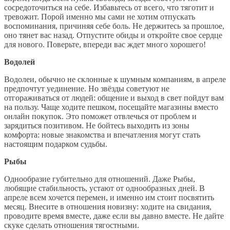
сосредоточиться на себе. Избавьтесь от всего, что тяготит и
тревожит. Порой именно мы сами не хотим отпускать
воспоминания, причиняя себе боль. Не держитесь за прошлое,
оно тянет вас назад. Отпустите обиды и откройте свое сердце
для нового. Поверьте, впереди вас ждет много хорошего!
Водолей
Водолеи, обычно не склонные к шумным компаниям, в апреле
предпочтут уединение. Но звёзды советуют не
отгораживаться от людей: общение и выход в свет пойдут вам
на пользу. Чаще ходите пешком, посещайте магазины вместо
онлайн покупок. Это поможет отвлечься от проблем и
зарядиться позитивом. Не бойтесь выходить из зоны
комфорта: новые знакомства и впечатления могут стать
настоящим подарком судьбы.
Рыбы
Однообразие губительно для отношений. Даже Рыбы,
любящие стабильность, устают от однообразных дней. В
апреле всем хочется перемен, и именно им стоит посвятить
месяц. Внесите в отношения новизну: ходите на свидания,
проводите время вместе, даже если вы давно вместе. Не дайте
скуке сделать отношения тягостными.