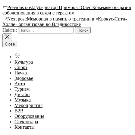
Previous post:
Губернатор Приморья Олег Кожемяко выразил
соболезнования в связи с терактом
Next post:
Мемориал в память о трагедии в «Крокус-Сити-
Холле» организован во Владивостоке
Найти:
Close
Культура
Спорт
Наука
Здоровье
Авто
Туризм
Дизайн
Музыка
Мероприятия
B2B
Оборудование
Стеклотара
Контакты