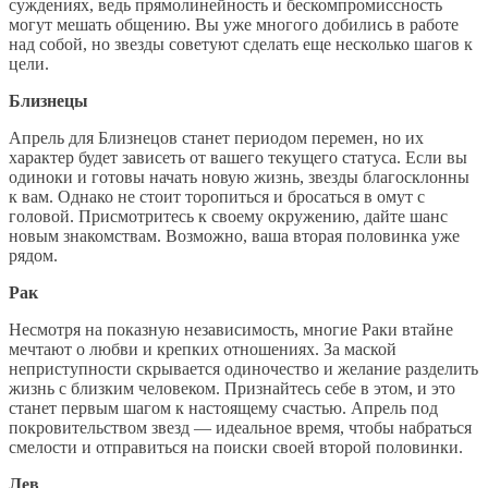
суждениях, ведь прямолинейность и бескомпромиссность
могут мешать общению. Вы уже многого добились в работе
над собой, но звезды советуют сделать еще несколько шагов к
цели.
Близнецы
Апрель для Близнецов станет периодом перемен, но их
характер будет зависеть от вашего текущего статуса. Если вы
одиноки и готовы начать новую жизнь, звезды благосклонны
к вам. Однако не стоит торопиться и бросаться в омут с
головой. Присмотритесь к своему окружению, дайте шанс
новым знакомствам. Возможно, ваша вторая половинка уже
рядом.
Рак
Несмотря на показную независимость, многие Раки втайне
мечтают о любви и крепких отношениях. За маской
неприступности скрывается одиночество и желание разделить
жизнь с близким человеком. Признайтесь себе в этом, и это
станет первым шагом к настоящему счастью. Апрель под
покровительством звезд — идеальное время, чтобы набраться
смелости и отправиться на поиски своей второй половинки.
Лев