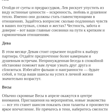
Отойдя от суеты и предрассудков, Лев рискует упустить из
виду истинные ценности – искренность, любовь и душевное
тепло. Именно они должны стать главенствующими в
отношениях. Задайтесь вопросом: сколько подлинных чувств
в ваших поступках, словах и жестах? Честность, забота и
доверие – вот ваши главные союзники на пути к крепким и
гармоничным отношениям.
Дева
В этом месяце Девам стоит серьезнее подойти к выбору
партнера. Отдайте предпочтение более камерным и
душевным встречам. Непринужденная беседа в спокойной
обстановке поможет вам лучше узнать друг друга и
сблизиться. Избегайте фальши и наигранности — будьте
собой, и тогда ваши шансы на успех в личной жизни
значительно возрастут.
Весы
Обычно скромные Весы в апреле окажутся в центре
внимания. Приглашения на мероприятия, новые знакомства
— все это станет шансом показать свои таланты и произвести
яркое впечатление. Не прячьтесь в тени, наберитесь смелости