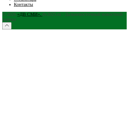
Контакты
© 2026
«ДВ СМИ».
dv2025.ru · Дальневосточный новостной
портал