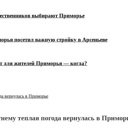
шественников выбирают Приморье
орья посетил важную стройку в Арсеньеве
ют для жителей Приморья — когда?
да вернулась в Приморье
тнему теплая погода вернулась в Примор