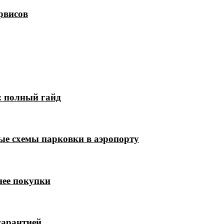
рвисов
: полный гайд
ые схемы парковки в аэропорту
нее покупки
гарантией