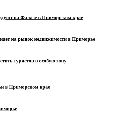
удуют на Фалазе в Приморском крае
лияет на рынок недвижимости в Приморье
стить туристов в особую зону
мьи в Приморском крае
риморье