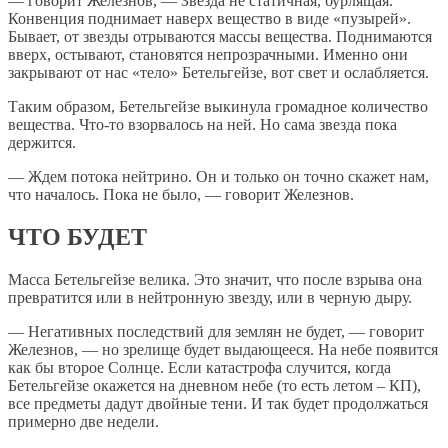
— говорит Железнов, — Звезда не статичная, бурлящая.
Конвенция поднимает наверх вещество в виде «пузырей».
Бывает, от звезды отрываются массы вещества. Поднимаются
вверх, остывают, становятся непрозрачными. Именно они
закрывают от нас «тело» Бетельгейзе, вот свет и ослабляется.
Таким образом, Бетельгейзе выкинула громадное количество
вещества. Что-то взорвалось на ней. Но сама звезда пока
держится.
— Ждем потока нейтрино. Он и только он точно скажет нам,
что началось. Пока не было, — говорит Железнов.
ЧТО БУДЕТ
Масса Бетельгейзе велика. Это значит, что после взрыва она
превратится или в нейтронную звезду, или в черную дыру.
— Негативных последствий для землян не будет, — говорит
Железнов, — но зрелище будет выдающееся. На небе появится
как бы второе Солнце. Если катастрофа случится, когда
Бетельгейзе окажется на дневном небе (то есть летом – КП),
все предметы дадут двойные тени. И так будет продолжаться
примерно две недели.