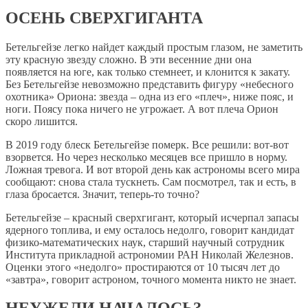
ОСЕНЬ СВЕРХГИГАНТА
Бетельгейзе легко найдет каждый простым глазом, не заметить
эту красную звезду сложно. В эти весенние дни она
появляется на юге, как только стемнеет, и клонится к закату.
Без Бетельгейзе невозможно представить фигуру «небесного
охотника» Ориона: звезда – одна из его «плеч», ниже пояс, и
ноги. Поясу пока ничего не угрожает. А вот плеча Орион
скоро лишится.
В 2019 году блеск Бетельгейзе померк. Все решили: вот-вот
взорвется. Но через несколько месяцев все пришло в норму.
Ложная тревога. И вот второй день как астрономы всего мира
сообщают: снова стала тускнеть. Сам посмотрел, так и есть, в
глаза бросается. Значит, теперь-то точно?
Бетельгейзе – красный сверхгигант, который исчерпал запасы
ядерного топлива, и ему осталось недолго, говорит кандидат
физико-математических наук, старший научный сотрудник
Института прикладной астрономии РАН Николай Железнов.
Оценки этого «недолго» простираются от 10 тысяч лет до
«завтра», говорит астроном, точного момента никто не знает.