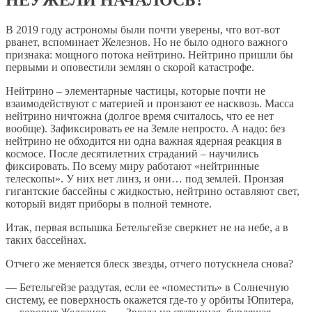
НЕУЖЕЛИ НАЧАЛОСЬ?
В 2019 году астрономы были почти уверены, что вот-вот
рванет, вспоминает Железнов. Но не было одного важного
признака: мощного потока нейтрино. Нейтрино пришли бы
первыми и оповестили землян о скорой катастрофе.
Нейтрино – элементарные частицы, которые почти не
взаимодействуют с материей и пронзают ее насквозь. Масса
нейтрино ничтожна (долгое время считалось, что ее нет
вообще). Зафиксировать ее на Земле непросто. А надо: без
нейтрино не обходится ни одна важная ядерная реакция в
космосе. После десятилетних страданий – научились
фиксировать. По всему миру работают «нейтринные
телескопы». У них нет линз, и они… под землей. Пронзая
гигантские бассейны с жидкостью, нейтрино оставляют свет,
который видят приборы в полной темноте.
Итак, первая вспышка Бетельгейзе сверкнет не на небе, а в
таких бассейнах.
Отчего же меняется блеск звезды, отчего потускнела снова?
— Бетельгейзе раздутая, если ее «поместить» в Солнечную
систему, ее поверхность окажется где-то у орбиты Юпитера,