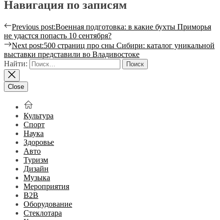
Навигация по записям
Previous post:
Военная подготовка: в какие бухты Приморья
не удастся попасть 10 сентября?
Next post:
500 страниц про сны Сибири: каталог уникальной
выставки представили во Владивостоке
Найти:
Close
Культура
Спорт
Наука
Здоровье
Авто
Туризм
Дизайн
Музыка
Мероприятия
B2B
Оборудование
Стеклотара