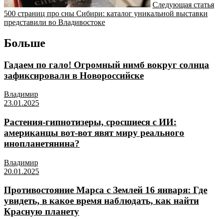
Следующая статья
500 страниц про сны Сибири: каталог уникальной выставки
представили во Владивостоке
Больше
Гадаем по гало! Огромный нимб вокруг солнца
зафиксировали в Новороссийске
Владимир
23.01.2025
Растения-гипнотизеры, сросшиеся с ИИ:
американцы вот-вот явят миру реального
инопланетянина?
Владимир
20.01.2025
Противостояние Марса с Землей 16 января: Где
увидеть, в какое время наблюдать, как найти
Красную планету