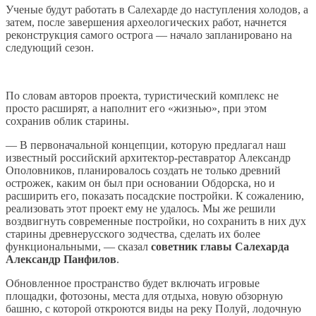
Ученые будут работать в Салехарде до наступления холодов, а
затем, после завершения археологических работ, начнется
реконструкция самого острога — начало запланировано на
следующий сезон.
По словам авторов проекта, туристический комплекс не
просто расширят, а наполнит его «жизнью», при этом
сохранив облик старины.
— В первоначальной концепции, которую предлагал наш
известный российский архитектор-реставратор Александр
Ополовников, планировалось создать не только древний
острожек, каким он был при основании Обдорска, но и
расширить его, показать посадские постройки. К сожалению,
реализовать этот проект ему не удалось. Мы же решили
воздвигнуть современные постройки, но сохранить в них дух
старины древнерусского зодчества, сделать их более
функциональными, — сказал
советник главы Салехарда
Александр Панфилов
.
Обновленное пространство будет включать игровые
площадки, фотозоны, места для отдыха, новую обзорную
башню, с которой откроются виды на реку Полуй, лодочную