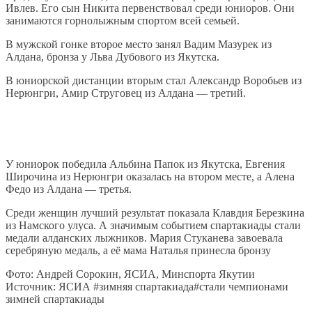
Ивлев. Его сын Никита первенствовал среди юниоров. Они
занимаются горнолыжным спортом всей семьей.
В мужской гонке второе место занял Вадим Мазурек из
Алдана, бронза у Льва Дубового из Якутска.
В юниорской дистанции вторым стал Александр Воробьев из
Нерюнгри, Амир Струговец из Алдана — третий.
У юниорок победила Альбина Папок из Якутска, Евгения
Широчина из Нерюнгри оказалась на втором месте, а Алена
Федо из Алдана — третья.
Среди женщин лучший результат показала Клавдия Березкина
из Намского улуса. А значимым событием спартакиады стали
медали алданских лыжников. Мария Стуканева завоевала
серебряную медаль, а её мама Наталья принесла бронзу
Фото: Андрей Сорокин, ЯСИА, Минспорта Якутии
Источник: ЯСИА #зимняя спартакиада#стали чемпионами
зимней спартакиады