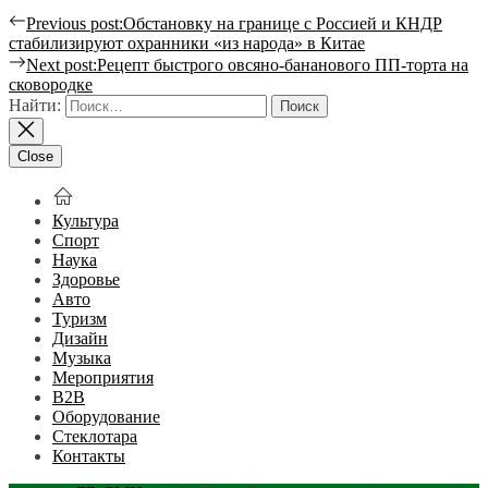
Previous post:
Обстановку на границе с Россией и КНДР
стабилизируют охранники «из народа» в Китае
Next post:
Рецепт быстрого овсяно-бананового ПП-торта на
сковородке
Найти:
Close
Культура
Спорт
Наука
Здоровье
Авто
Туризм
Дизайн
Музыка
Мероприятия
B2B
Оборудование
Стеклотара
Контакты