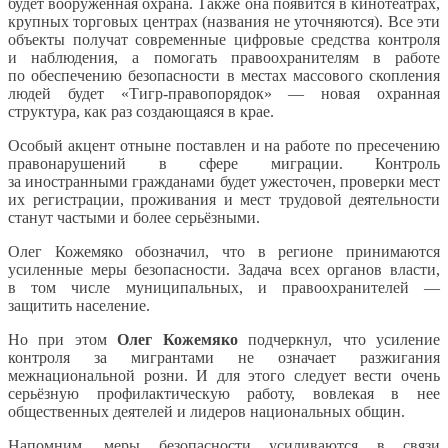
будет вооруженная охрана. Также она появится в кинотеатрах,
крупных торговых центрах (названия не уточняются). Все эти
объекты получат современные цифровые средства контроля
и наблюдения, а помогать правоохранителям в работе
по обеспечению безопасности в местах массового скопления
людей будет «Тигр-правопорядок» — новая охранная
структура, как раз создающаяся в крае.
Особый акцент отныне поставлен и на работе по пресечению
правонарушений в сфере миграции. Контроль
за иностранными гражданами будет ужесточен, проверки мест
их регистрации, проживания и мест трудовой деятельности
станут частыми и более серьёзными.
Олег Кожемяко обозначил, что в регионе принимаются
усиленные меры безопасности. Задача всех органов власти,
в том числе муниципальных, и правоохранителей —
защитить население.
Но при этом
Олег Кожемяко
подчеркнул, что усиление
контроля за мигрантами не означает разжигания
межнациональной розни. И для этого следует вести очень
серьёзную профилактическую работу, вовлекая в нее
общественных деятелей и лидеров национальных общин.
Напомним, меры безопасности усиливаются в связи