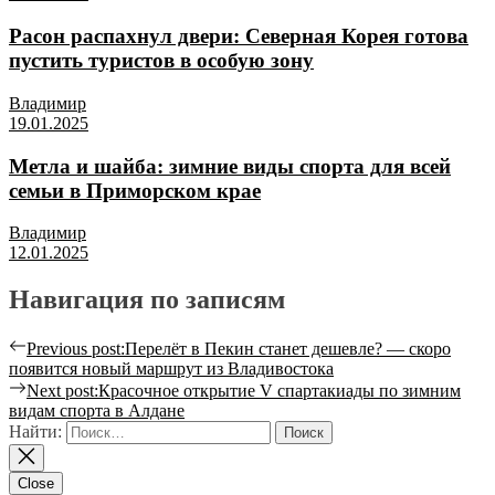
Расон распахнул двери: Северная Корея готова
пустить туристов в особую зону
Владимир
19.01.2025
Метла и шайба: зимние виды спорта для всей
семьи в Приморском крае
Владимир
12.01.2025
Навигация по записям
Previous post:
Перелёт в Пекин станет дешевле? — скоро
появится новый маршрут из Владивостока
Next post:
Красочное открытие V спартакиады по зимним
видам спорта в Алдане
Найти:
Close