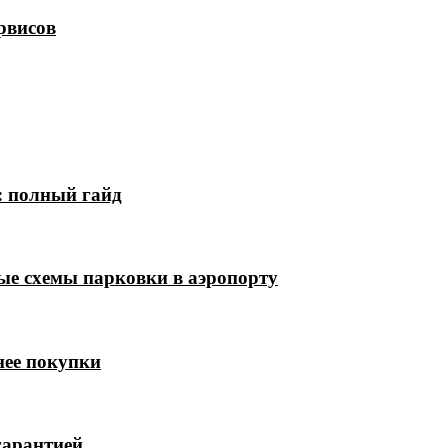
рвисов
: полный гайд
ые схемы парковки в аэропорту
нее покупки
гарантией