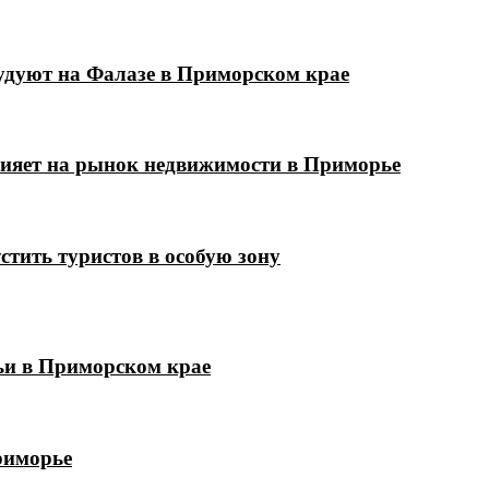
удуют на Фалазе в Приморском крае
лияет на рынок недвижимости в Приморье
стить туристов в особую зону
мьи в Приморском крае
риморье