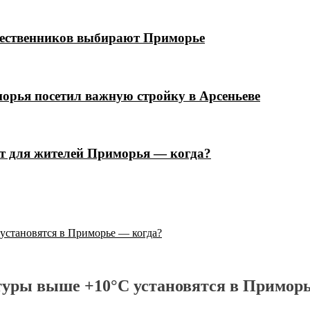
шественников выбирают Приморье
орья посетил важную стройку в Арсеньеве
ют для жителей Приморья — когда?
установятся в Приморье — когда?
туры выше +10°C установятся в Примор