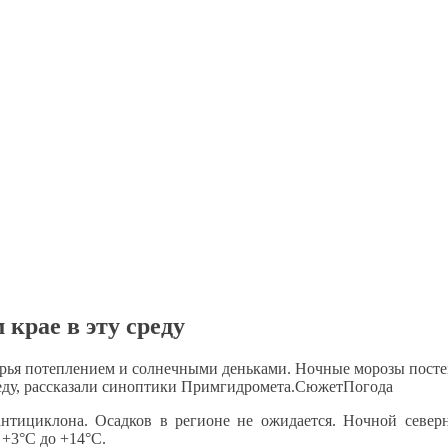
крае в эту среду
рья потеплением и солнечными деньками. Ночные морозы постеп
реду, рассказали синоптики Примгидромета.СюжетПогода
 антициклона. Осадков в регионе не ожидается. Ночной сев
 +3°C до +14°C.