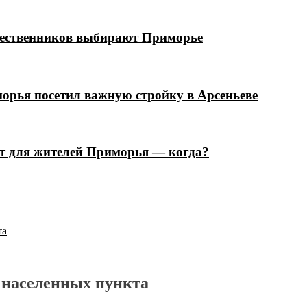
шественников выбирают Приморье
орья посетил важную стройку в Арсеньеве
ют для жителей Приморья — когда?
та
 населенных пункта