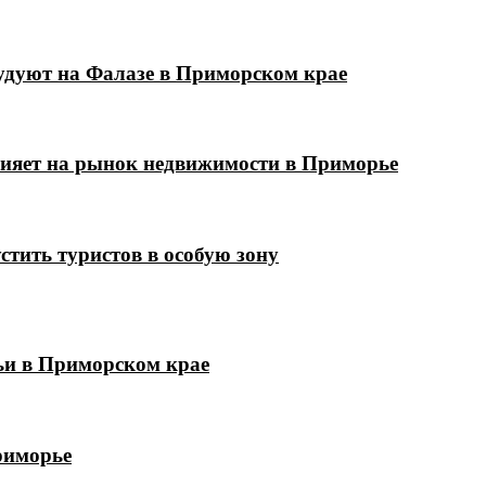
удуют на Фалазе в Приморском крае
лияет на рынок недвижимости в Приморье
стить туристов в особую зону
мьи в Приморском крае
риморье