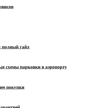
рвисов
: полный гайд
ые схемы парковки в аэропорту
нее покупки
гарантией