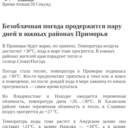
Время чтения:
59 Секунд
Безоблачная погода продержится пару
дней в южных районах Приморья
В Приморье будет жарко, но приятно. Температура воздуха
достигнет +30°С, вода в море тоже прогреется. В южных
районах жителей края порадуют тепло и
солнце.СюжетПогода
Погода стала теплее, температура в Приморье поднялась
до +30°С. Кто-то предпочитает прятаться в тени или и вовсе
в помещении, но после дождей вода в море наконец-то начала
прогреваться — самое время купаться.
Во Владивостоке и Находке ожидается переменная
облачность, температура днем +26…+30°С. В Хасанском
районе также переменная облачность и тепло, в Славянке
воздух прогреется до +27 °С.
Температура воды тоже растет: в Амурском заливе она
составит +21°C, в заливе Находка — +18°C, а в заливе