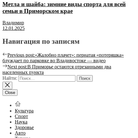
Метла и шайба: зимние виды спорта для всей
семьи в Приморском крае
Владимир
12.01.2025
Навигация по записям
Previous post:
«Жалобно плачет»: пернатая «потеряшка»
блуждает по парковке во Владивостоке — видео
Next post:
В Приморье остаются отрезанными два
населенных пункта
Найти:
Close
Культура
Спорт
Наука
Здоровье
Авто