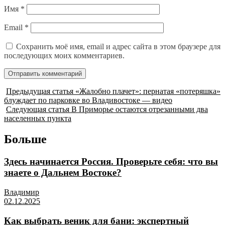
Имя
*
Email
*
Сохранить моё имя, email и адрес сайта в этом браузере для
последующих моих комментариев.
Предыдущая статья
«Жалобно плачет»: пернатая «потеряшка»
блуждает по парковке во Владивостоке — видео
Следующая статья
В Приморье остаются отрезанными два
населенных пункта
Больше
Здесь начинается Россия. Проверьте себя: что вы
знаете о Дальнем Востоке?
Владимир
02.12.2025
Как выбрать веник для бани: экспертный